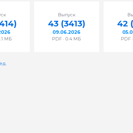
ск
Выпуск
В
414)
43 (3413)
42 
2026
09.06.2026
05.
8.1 МБ
PDF · 0.4 МБ
PDF ·
ед.