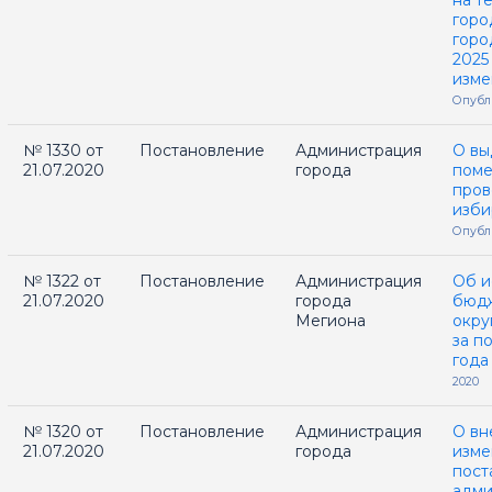
на т
горо
горо
2025
изме
Опубл
№ 1330 от
Постановление
Администрация
О вы
21.07.2020
города
поме
пров
изби
Опубл
№ 1322 от
Постановление
Администрация
Об и
21.07.2020
города
бюдж
Мегиона
окру
за п
года
2020
№ 1320 от
Постановление
Администрация
О вн
21.07.2020
города
изме
пост
адми