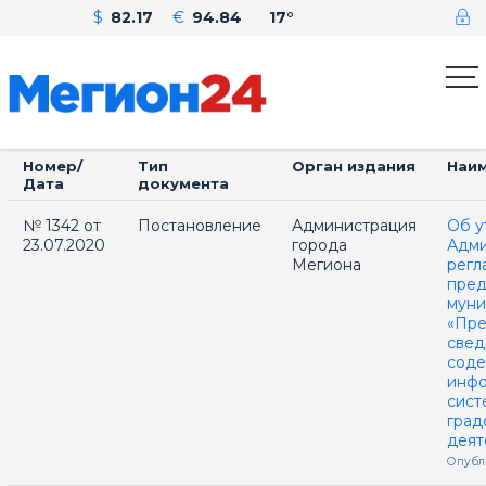
$
82.17
€
94.84
17°
Номер/
Тип
Орган издания
Наи
Дата
документа
№ 1342 от
Постановление
Администрация
Об у
23.07.2020
города
Адми
Мегиона
регл
пред
муни
«Пре
свед
соде
инф
сист
град
деят
Опубл