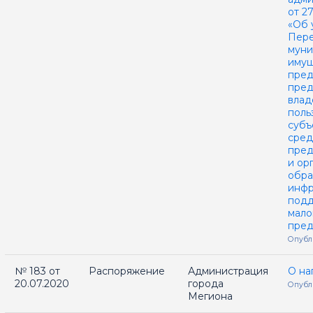
от 2
«Об 
Пер
муни
имущ
пред
пред
влад
поль
субъ
сред
пред
и ор
обр
инфр
подд
мало
пред
Опубл
№ 183 от
Распоряжение
Администрация
О на
20.07.2020
города
Опубл
Мегиона