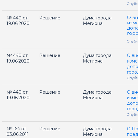
Опубли
О в
№ 440 от
Решение
Дума города
изм
19.06.2020
Мегиона
допо
гор
Опубли
№ 440 от
Решение
Дума города
О вн
19.06.2020
Мегиона
изме
допо
горо
Опубли
№ 440 от
Решение
Дума города
О вн
19.06.2020
Мегиона
изме
допо
горо
Опубли
№ 164 от
Решение
Дума города
О По
03.06.2011
Мегиона
пред