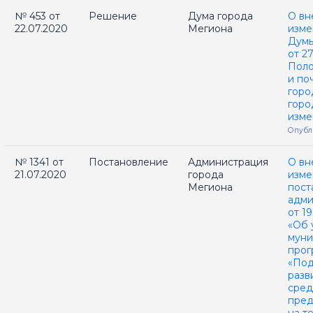
№ 453 от
Решение
Дума города
О вн
22.07.2020
Мегиона
изме
Думы
от 2
Поло
и по
горо
горо
изме
Опубл
№ 1341 от
Постановление
Администрация
О вн
21.07.2020
города
изме
Мегиона
пост
адми
от 1
«Об 
муни
прог
«Под
разв
сред
пред