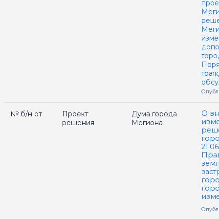
прое
Меги
реше
Меги
изме
допо
горо
Поря
граж
обс
Опубли
О в
№ б/н от
Проект
Дума города
изм
решения
Мегиона
реш
горо
21.0
Пра
земл
заст
горо
горо
изм
Опубли