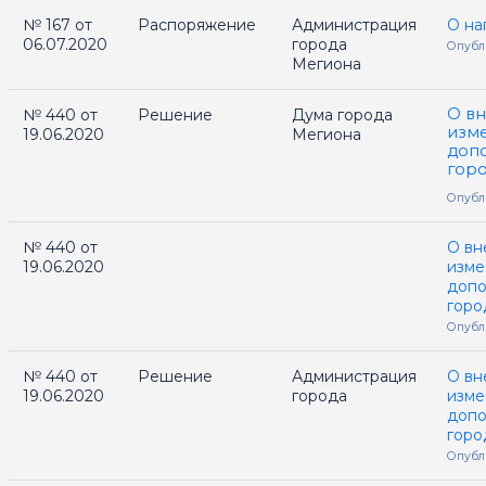
№ 167 от
Распоряжение
Администрация
О на
06.07.2020
города
Опубл
Мегиона
О в
№ 440 от
Решение
Дума города
изм
19.06.2020
Мегиона
допо
гор
Опубли
№ 440 от
О вн
19.06.2020
изме
допо
горо
Опубли
№ 440 от
Решение
Администрация
О вн
19.06.2020
города
изме
допо
горо
Опубли