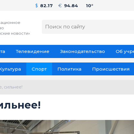
$
82.17
€
94.84
10°
ационное
во
ские новости»
та
Телевидение
Законодательство
Об уч
Культура
Спорт
Политика
Происшествия
, сильнее!
ильнее!