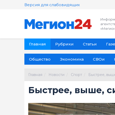
Версия для слабовидящих
Информ
агентст
«Мегион
Главная
Рубрики
Статьи
Газе
Общество
Экономика
СВОи
Главная
Новости
Спорт
Быстрее, выше
Быстрее, выше, с