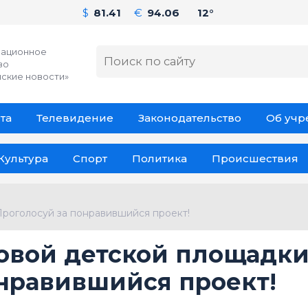
$
81.41
€
94.06
12°
ационное
во
ские новости»
та
Телевидение
Законодательство
Об уч
Культура
Спорт
Политика
Происшествия
роголосуй за понравившийся проект!
овой детской площадки
нравившийся проект!