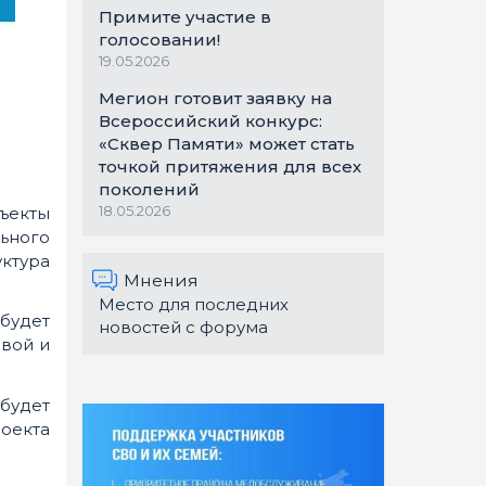
Примите участие в
голосовании!
19.05.2026
Мегион готовит заявку на
Всероссийский конкурс:
«Сквер Памяти» может стать
точкой притяжения для всех
поколений
18.05.2026
ъекты
льного
ктура
Мнения
Место для последних
будет
новостей с форума
вой и
будет
оекта