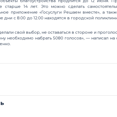
объекты благоустройства продлится до 12 июня. Пр
е старше 14 лет. Это можно сделать самостоятель
ьное приложение «Госуслуги Решаем вместе», а так
 дни с 8.00 до 12.00 находятся в городской поликлин
лали свой выбор, не оставаться в стороне и проголо
ну необходимо набрать 5080 голосов», — написал на
енко.
сь