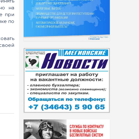
инять
но на
же при
ике по
совать
 своей