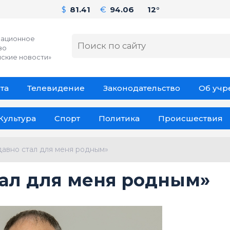
$
81.41
€
94.06
12°
ационное
во
ские новости»
та
Телевидение
Законодательство
Об уч
Культура
Спорт
Политика
Происшествия
давно стал для меня родным»
тал для меня родным»