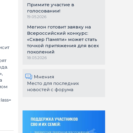
Примите участие в
голосовании!
19.05.2026
Мегион готовит заявку на
Всероссийский конкурс:
«Сквер Памяти» может стать
точкой притяжения для всех
исит
поколений
18.05.2026
оят
да.
,
Мнения
а
Место для последних
мом
новостей с форума