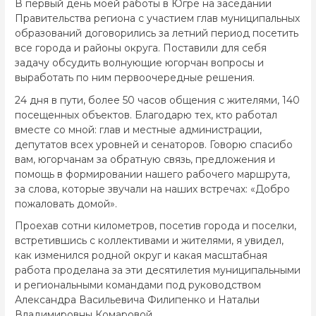
В первый день моей работы в Югре на заседании
Правительства региона с участием глав муниципальных
образований договорились за летний период посетить
все города и районы округа. Поставили для себя
задачу обсудить волнующие югорчан вопросы и
выработать по ним первоочередные решения.
24 дня в пути, более 50 часов общения с жителями, 140
посещенных объектов. Благодарю тех, кто работал
вместе со мной: глав и местные администрации,
депутатов всех уровней и сенаторов. Говорю спасибо
вам, югорчанам за обратную связь, предложения и
помощь в формировании нашего рабочего маршрута,
за слова, которые звучали на наших встречах: «Добро
пожаловать домой».
Проехав сотни километров, посетив города и поселки,
встретившись с коллективами и жителями, я увидел,
как изменился родной округ и какая масштабная
работа проделана за эти десятилетия муниципальными
и региональными командами под руководством
Александра Васильевича Филипенко и Натальи
Владимировны Комаровой.