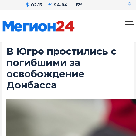
$
82.17
€
94.84
17°
В Югре простились с
погибшими за
освобождение
Донбасса