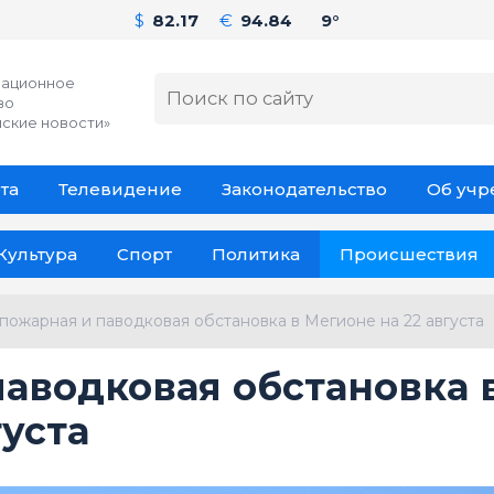
$
82.17
€
94.84
9°
ационное
во
ские новости»
та
Телевидение
Законодательство
Об уч
Культура
Спорт
Политика
Происшествия
пожарная и паводковая обстановка в Мегионе на 22 августа
аводковая обстановка 
густа