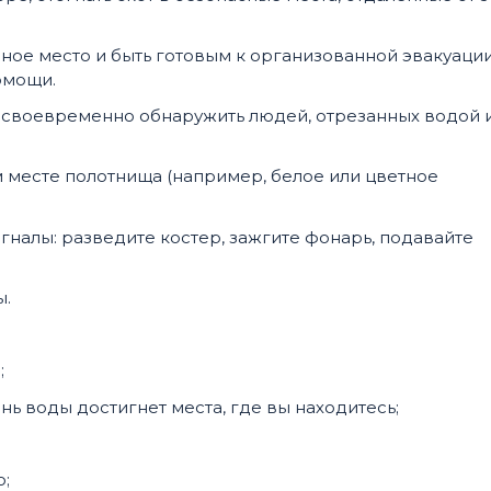
ое место и быть готовым к организованной эвакуации
омощи.
 своевременно обнаружить людей, отрезанных водой 
м месте полотнища (например, белое или цветное
гналы: разведите костер, зажгите фонарь, подавайте
ы.
;
ень воды достигнет места, где вы находитесь;
;