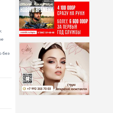
;
ые
о без