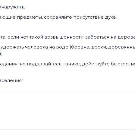
бнаружить.
ающие предметы, сохраняйте присутствие духа!
а, если нет такой возвышенности-забраться на дерево
 удержать человека на воде (бревна, доски, деревянн
;
адания, не поддавайтесь панике, действуйте быстро, н
аселения"