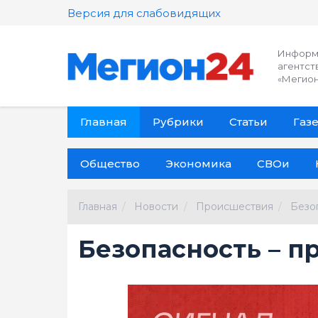
Версия для слабовидящих
Информ
агентст
«Мегион
Главная
Рубрики
Статьи
Газе
Общество
Экономика
СВОи
Главная
Новости
Происшествия
Безо
Безопасность – п