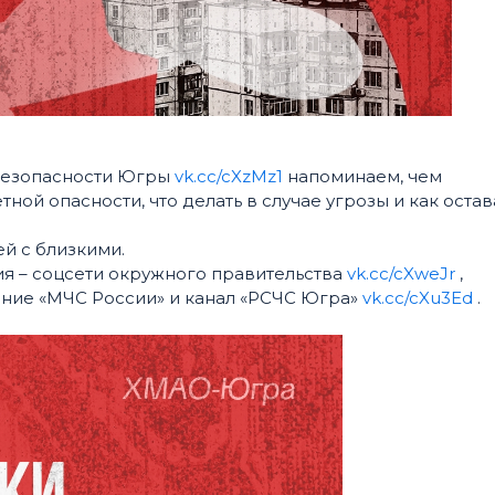
безопасности Югры
vk.cc/cXzMz1
напоминаем, чем
ной опасности, что делать в случае угрозы и как остав
й с близкими.
 – соцсети окружного правительства
vk.cc/cXweJr
,
ние «МЧС России» и канал «РСЧС Югра»
vk.cc/cXu3Ed
.