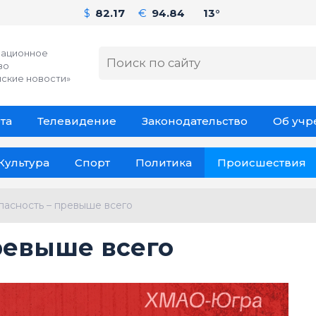
$
82.17
€
94.84
13°
ационное
во
ские новости»
та
Телевидение
Законодательство
Об уч
Культура
Спорт
Политика
Происшествия
пасность – превыше всего
ревыше всего