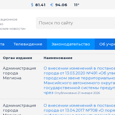
$
81.41
€
94.06
11°
ационное
во
ские новости»
та
Телевидение
Законодательство
Об уч
Орган издания
Наименование
Администрация
О внесении изменений в постано
города
города от 13.03.2020 №491 «Об у
Мегиона
городском звене территориально
Мансийского автономного округа
государственной системы преду
чрез
Опубликовано 21 января 2026
Администрация
О внесении изменений в постано
города
города от 13.04.2017 №708 «О по