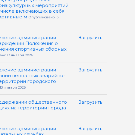
физкультурных мероприятий
 числе включающих в себя
ортивные м
Опубликовано 13
вление администрации
Загрузить
тверждении Положения о
чения спортивных сборных
но 13 января 2026
вление администрации
Загрузить
дании нештатных аварийно-
ерритории городского
3 января 2026
оддержании общественного
Загрузить
циях на территории города
вление администрации
Загрузить
асательных службах