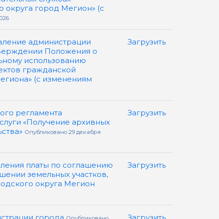
 округа город Мегион» (с
026
вление администрации
Загрузить
утверждении Положения о
ьному использованию
ектов гражданской
егиона» (с изменениям
ого регламента
Загрузить
слуги «Получение архивных
ьства»
Опубликовано 29 декабря
ления платы по соглашению
Загрузить
ошении земельных участков,
родского округа Мегион
истрации города
Загрузить
Опубликовано