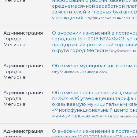
Мегиона
информации о рассчитываемой з
среднемесячной заработной плат
заместителей и главных бухгалте
учреждений
Опубликовано 20 января 202
Администрация
О внесении изменений в постано
города
города от 15.11.2018 №2436«Об ус
Мегиона
предприятий розничной торговли
округа город Мегион»
Опубликовано 
Администрация
Об отмене муниципальных нормат
города
Опубликовано 20 января 2026
Мегиона
Администрация
Об отмене постановления админист
города
№2524 «Об утверждении тарифа на
Мегиона
оказываемую муниципальным ка
«Многофункциональный центр ока
муниципальных услуг»
Опубликовано 2
Администрация
О внесении изменений в постано
города
города от 15.01.2021 №44 «Об утв