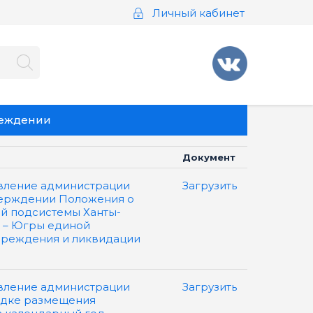
Личный кабинет
реждении
Документ
вление администрации
Загрузить
тверждении Положения о
й подсистемы Ханты-
 – Югры единой
преждения и ликвидации
вление администрации
Загрузить
рядке размещения