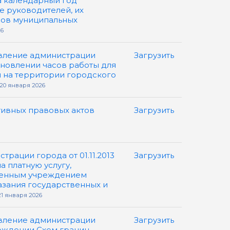
а календарный год
е руководителей, их
ров муниципальных
6
вление администрации
Загрузить
тановлении часов работы для
 на территории городского
20 января 2026
ивных правовых актов
Загрузить
рации города от 01.11.2013
Загрузить
 платную услугу,
зенным учреждением
зания государственных и
1 января 2026
вление администрации
Загрузить
ерждении Схем границ