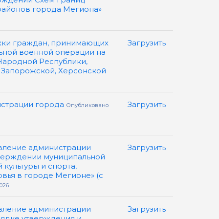
айонов города Мегиона»
жки граждан, принимающих
Загрузить
ьной военной операции на
Народной Республики,
 Запорожской, Херсонской
истрации города
Загрузить
Опубликовано
вление администрации
Загрузить
утверждении муниципальной
культуры и спорта,
вья в городе Мегионе» (с
026
вление администрации
Загрузить
орядке утверждения и