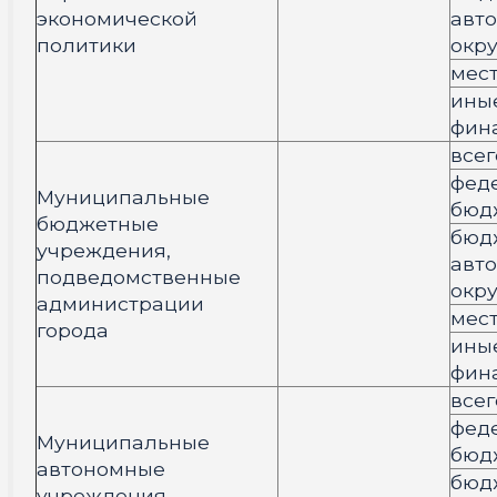
экономической
авт
политики
окру
мес
ины
фин
всег
фед
Муниципальные
бюд
бюджетные
бюд
учреждения,
авт
подведомственные
окру
администрации
мес
города
ины
фин
всег
фед
Муниципальные
бюд
автономные
бюд
учреждения,