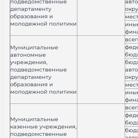
подведомственные
авт
департаменту
окру
образования и
мес
молодежной политики
ины
фин
всег
фед
Муниципальные
бюд
автономные
учреждения,
бюд
подведомственные
авт
департаменту
окру
образования и
мес
молодежной политики
ины
фин
всег
фед
Муниципальные
бюд
казенные учреждения,
бюд
подведомственные
авт