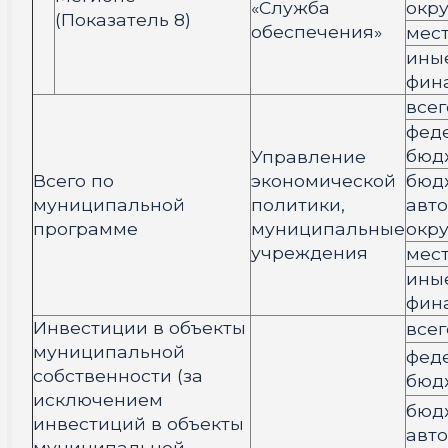
«Служба
окру
(Показатель 8)
обеспечения»
мес
ины
фин
всег
фед
бюд
Управление
Всего по
экономической
бюд
муниципальной
политики,
авт
программе
муниципальные
окру
учреждения
мес
ины
фин
Инвестиции в объекты
всег
муниципальной
фед
собственности (за
бюд
исключением
бюд
инвестиций в объекты
авт
муниципальной