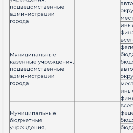
авт
подведомственные
окру
администрации
мес
города
ины
фин
всег
фед
бюд
Муниципальные
казенные учреждения,
бюд
подведомственные
авт
администрации
окру
города
мес
ины
фин
всег
фед
Муниципальные
бюд
бюджетные
учреждения,
бюд