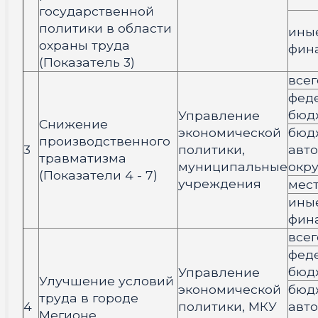
государственной
политики в области
ины
охраны труда
фин
(Показатель 3)
всег
фед
бюд
Управление
Снижение
экономической
бюд
производственного
3
политики,
авт
травматизма
муниципальные
окру
(Показатели 4 - 7)
учреждения
мес
ины
фин
всег
фед
бюд
Управление
Улучшение условий
экономической
бюд
труда в городе
4
политики, МКУ
авт
Мегионе