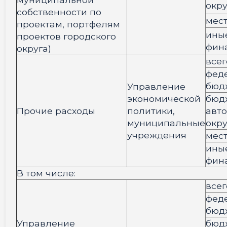
окру
собственности по
мес
проектам, портфелям
ины
проектов городского
фин
округа)
всег
фед
бюд
Управление
экономической
бюд
Прочие расходы
политики,
авт
муниципальные
окру
учреждения
мес
ины
фин
В том числе:
всег
фед
бюд
Управление
бюд