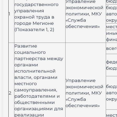
бюд
Управление
государственного
экономической
бюд
управления
1
политики, МКУ
авт
охраной труда в
«Служба
окру
городе Мегионе
обеспечения»
мес
(Показатели 1, 2)
ины
фин
Развитие
всег
социального
партнерства между
фед
органами
бюд
исполнительной
власти, органами
Управление
местного
бюд
экономической
самоуправления,
авт
2
политики, МКУ
работодателями и
окру
«Служба
общественными
обеспечения»
организациями для
реализации
мес