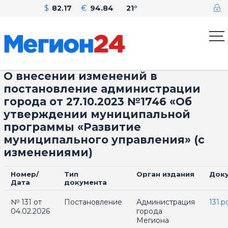
$
82.17
€
94.84
21°
О внесении изменений в
постановление администрации
города от 27.10.2023 №1746 «Об
утверждении муниципальной
программы «Развитие
муниципального управления» (с
изменениями)
Номер/
Тип
Орган издания
Док
Дата
документа
№ 131 от
Постановление
Администрация
131.p
04.02.2026
города
Мегиона