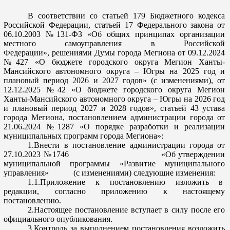
В соответствии со статьей 179 Бюджетного кодекса
Российской Федерации, статьей 17
Федерального закона от
06.10.2003 №131-ФЗ «Об общих принципах организации
местного самоуправления в Российской
Федерации»,
решениями
Думы города
Мегиона
от
09.12.2024
№427 «
О
бюджете городского округа Мегион Ханты-
Мансийского автономного округа – Югры на 2025 год и
плановый период 2026 и 2027 годов» (с изменениями)
,
от
12.12.2025 №42 «О бюджете городского округа Мегион
Ханты-Мансийского автономного округа – Югры на 2026 год
и плановый период 2027 и 2028 годов»,
статьей 43
у
става
города
Мегиона
,
постановл
ением администрации города от
21.06.2024 №128
7
«О порядке разработки и реализации
муниципальных программ
города
Мегиона
»
:
1.Внести в постановление администрации города от
27
.1
0
.20
23
№
1746
«
Об утверждении
муниципальной программы «Развитие муниципальн
ого
управления
»
(с изменениями) следующие изменения:
1.1
.Приложение
к постано
влению изложить
в
редакции
, согласно приложению к настоящему
постановлению.
2
.Настоящее постановление вступает в силу
после
его
официальног
о опубликования.
3
.Контроль за выполнением
постановления возложить