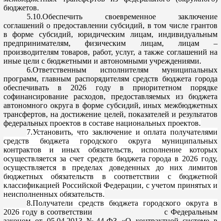
бюджетов.
5.
10.Обеспечить
своевременное заключение
соглашений о предоставлении субсидий, в том числе грантов
в форме субсид
ий, юридическим лицам, индивидуальным
предпринимателям, физическим лицам, лицам –
производителям товаров, работ, услуг, а также соглашений на
иные цели с бюджетными и автономными учреждениями.
6.
Ответственным исполнителям муниципальных
программ, главным ра
спорядителям средств бюджета города
обеспечивать в 2026 году в приоритетном порядке
софинансирование
расходов, предоставляемых из бюджета
автономного округа в форме субсидий, иных межбюджетных
трансфертов, на достижение целей, показателей и результатов
фед
еральных
проектов в составе национальных проектов.
7.
Установить, что заключение и оплата получателями
средств бюджета городского округа муниципальных
контрактов и иных обязательств, исполнение которых
осуществляется за счет средств бюджета города в 2026 го
ду,
осуществляется в пределах доведенных до них лимитов
бюджетных обязательств в соответствии с
бюджетной
классификацией
Российской Федерации, с учетом принятых и
неисполненных обязательств.
8.
П
олучатели средств бюджета городского округа в
2026 го
ду в соответствии с Федеральным
зако
ном от 05.04.2013 №44-ФЗ «О контрактной системе в