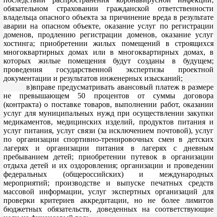
обязательном страховании гражданской ответственности
владельца опасного объекта за причинение вреда в результате
аварии на опасном объекте, оказание услуг по регистрации
доменов, продлению регистрации доменов, оказание услуг
хостинга; приоб
ретении жилых помещений в строящихся
многоквартирных домах или в многоквартирных домах, в
которых жилые помещения будут созданы в будущем;
проведения государственной экспертизы проектной
документации и результатов инженерных изысканий;
в)вправе предусматри
вать авансовый платеж в размере
не превышающем 50 процентов
от суммы договора
(контракта) о поставке товаров, выполнении работ, оказании
услуг для муниципальных нужд при осуществлении закупки
медикаментов, медицинских изделий, продуктов питания и
услуг пит
ания, услуг связи (за исключением почтовой), услуг
по организации спортивно-тренировочных смен в детских
лагерях и организации питания в лагерях с дневным
пребыванием детей; приобретении путевок в организации
отдыха детей и их оздоровления; организации и п
роведении
федеральных (общероссийских) и международных
мероприятий; производстве и выпуске печатных средств
массовой информации, услуг экспертных организаций для
проверки критериев аккредитации, но не более лимитов
бюджетных обязательств, доведенных на соо
тветствующие