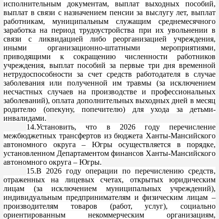
исполнительным документам, выплат выходных пособий,
выплат в связи с назначением пенсии за выслугу лет, выплат
работникам, муниципальным служащим среднемесячного
заработка на период трудоустрой
ства при их увольнении в
связи с ликвидацией либо реорганизацией учреждения,
иными организационно-штатными мероприятиями,
приводящими к сокращению численности работников
учреждения, выплат пособий за первые три дня временной
нетрудоспособности за счет сред
ств работодателя в случае
заболевания или полученной им травмы (за исключением
несчастных случаев на производстве и профессиональных
заболеваний), оплата дополнительных выходных дней в месяц
родителю (опекуну, попечителю) для ухода за детьми-
инвалидами.
14
.Установить, что в 2026 году перечисление
межбюджетных трансфертов из бюджета Ханты-Мансийского
автономного округа – Югры осуществляется в порядке,
установленном Департаментом финансов Ханты-Мансийского
автономного округа – Югры.
15.В 2026 году операции по перечислению средств,
отраженных на лицевых счетах, открытых юридическим
лицам (за исключением муниципальных учреждений),
индивидуальным предпринимателям и физическим лицам –
производителям товаров (работ, услуг), социально
ориен
тированным некоммерческим организациям,