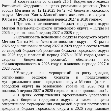
В соответствии со статьей 215.1 Бюджетного кодекса
Российской Федерации, в целях реализации решения Думы
города
Мегиона
от 12.12.2025
№42 «О бюджете городского
округа
Мегион
Ханты-Мансийского автономного округа –
Югры
на 2026 год и плановый период 2027 и 2028 годов»:
1.Принять к исполнению бюджет городского округа
Мегион
Ханты-Мансийского автономного округа – Югры
на
2026 год и плановы
й период 2027 и 2028 годов.
2.Организовать исполнение бюджета городского округа
Мегион
Ханты-Мансийского автономного округа – Югры
на
2026 год и плановый период 2027 и 2028 годов в соответствии
со сводной бюджетной росписью бюджета городского округа
на 20
26 год и плановый период 2076 и 2028 годов (далее –
сводная бюджетная роспись), обеспечить его
сбалансированность в 2026 году и плановом периоде 2027 и
2028 годов.
3.Утвердить план мероприятий по росту доходов,
оптимизации расходов бюджета и поддержанию
му
ниципального долга городского округа
Мегион
(далее –
городской округ) на безопасном уровне на 2026 год и
плановый период 2027 и 2028 годов, согласно приложению 1.
4.В целях осуществления эффективного управления
доходами бюджета городского округа, а также в
целях
оперативного формирования ожидаемой оценки поступления
доходов в бюджет городского округа в 2026 году главным