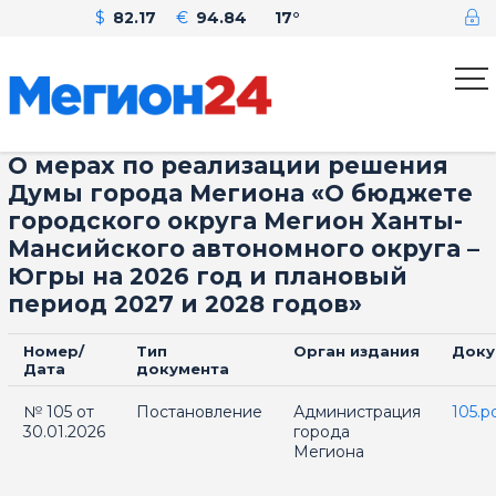
$
82.17
€
94.84
17°
О мерах по реализации решения
Думы города Мегиона «О бюджете
городского округа Мегион Ханты-
Мансийского автономного округа –
Югры на 2026 год и плановый
период 2027 и 2028 годов»
Номер/
Тип
Орган издания
Доку
Дата
документа
№ 105 от
Постановление
Администрация
105.p
30.01.2026
города
Мегиона