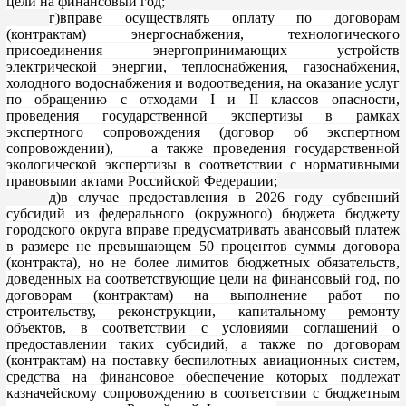
цели на финансовый год;
г)вправе осуществлять оплату по договорам
(контрактам) энергоснабжения, технологического
присоединения
энергопринимающих
устройств
электрической энергии, теплоснабжения, газоснабжения,
холодного водоснабжения и водоотве
дения, на оказание услуг
по обращению с отходами I и II классов опасности,
проведения государственной экспертизы в рамках
экспертного сопровождения (договор об экспертном
сопровождении), а также проведения государственной
экологической экспертизы в соот
ветствии с нормативными
правовыми актами Российской Федерации;
д)в случае предоставления в 2026 году субвенций
субсидий из федерального (окружного) бюджета бюджету
городского округа вправе предусматривать авансовый платеж
в размере
не превышающем 50 проце
нтов
суммы договора
(контракта), но не более лимитов бюджетных обязательств,
доведенных на соответствующие цели на финансовый год, по
договорам (контрактам) на выполнение работ по
строительству, реконструкции, капитальному ремонту
объектов, в соответствии
с условиями соглашений о
предоставлении таких субсидий, а также по договорам
(контрактам) на поставку беспилотных авиационных систем,
средства на финансовое обеспечение которых подлежат
казначейскому сопровождению в соответствии с бюджетным