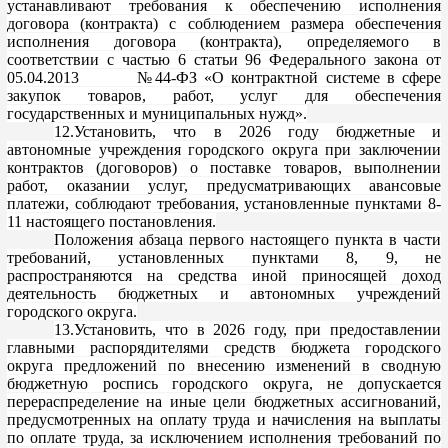
устанавливают требования к обеспечению исполнения
договора (контракта) с соблюдением размера обеспечения
исполнения договора (контракта), определяемого в
соответствии с частью 6 статьи 96 Федерального закона от
05.04.2013 №44-ФЗ «О контрак
тной системе в сфере
закупок товаров, работ, услуг для обеспечения
государственных и муниципальных нужд».
12.Установить, что в 2026 году бюджетные и
автономные учреждения городского округа при заключении
контрактов (договоров) о поставке товаров, выполнени
и
работ, оказании услуг, предусматривающих авансовые
платежи, соблюдают требования, установленные пунктами 8-
11 настоящего постановления.
Положения
абзаца первого
настоящего пункта в части
требований, установленных
пунктами
8
, 9, не
распространяются на средства иной приносящей доход
деятельность бюджетных и автономных учреждений
городского округа.
13.Установить, что в 2026 году, при предоставлении
глав
ными распорядителями средств бюджета городского
округа предложений по внесению изменений в сводную
бюджетную роспись городского округа, не допускается
перераспределение на иные цели бюджетных ассигнований,
предусмотренных на оплату труда и начисления на вы
платы
по оплате труда,
за исключением исполнения требований по