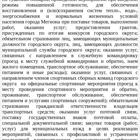
режима повышенной готовности,
для обеспечения
восстановления и (или)сохранения систем тепло-, водо-,
энергоснабжения и нормальных жизненных условий
населения города
Мегиона
при поставке товаров, выполнении
работ, оказании услуг; предоставлении грантов,
присужденных по итогам конкурсов
городского округа;
обязательном страховании лиц, замещающих муниципальные
должности городского округа, лиц, замещающих должности
муниципальной службы городского округа; оказании услуг,
связанных с направлением в служебную командировку
(проезд к месту служе
бной командировки и обратно, наем
жилого помещения, транспортное обслуживание, обеспечение
питанием и иные расходы); оказании услуг, связанных с
направлением членов спортивных сборных команд городского
округа на официальные спортивные мероприятия (проезд
к
месту проведения спортивного мероприятия и обратно,
проживание, транспортное обслуживание, обеспечение
питанием и услугами спортивных сооружений); обязательном
страховании гражданской ответственности владельцев
транспортных средств; оказании услуг почтов
ой связи,
поставку государственных знаков почтовой оплаты,
специальной документальной связи; закупке товаров (работ,
услуг) для муниципальных нужд в целях реализации
мероприятий, связанных с профилактикой и устранением
последствий распространения
коронавир
усной
инфекции;