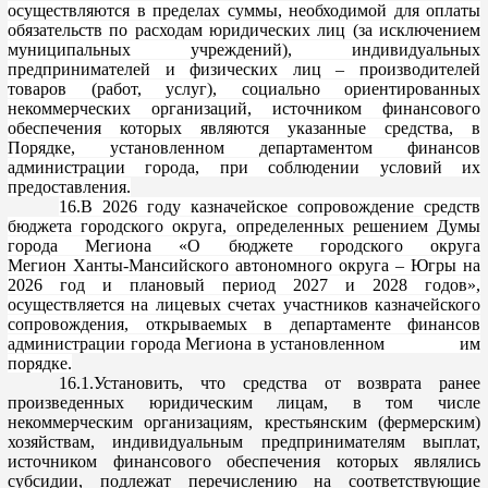
осуществляются в пределах суммы, необходимой для оплаты
обязательств по расходам юридических лиц (за исключением
муниципальных учреждений), индивидуальных
предпринимателей и физических лиц – производителей
товаров (р
абот, услуг), социально ориентированных
некоммерческих организаций, источником финансового
обеспечения которых являются указанные средства, в
Порядке, установленном департаментом финансов
администрации города, при соблюдении условий их
предоставления.
16.В
2026 году казначейское сопровождение средств
бюджета городского округа, определенных решением Думы
города
Мегиона
«О бюджете городского округа
Мегион
Ханты-Мансийского автономного округа – Югры
на
2026 год и плановый период 2027 и 2028 годов»
,
осуществляе
тся на лицевых счетах участников казначейского
сопровождения, открываемых в департаменте финансов
администрации города
Мегиона
в установленном им
порядке.
16.
1.Установить
, что средства от возврата ранее
произведенных юридическим лицам, в том
числе
некоммерческим организациям, крестьянским (фермерским)
хозяйствам, индивидуальным предпринимателям выплат,
источником финансового обеспечения которых являлись
субсидии, подлежат перечислению на соответствующие