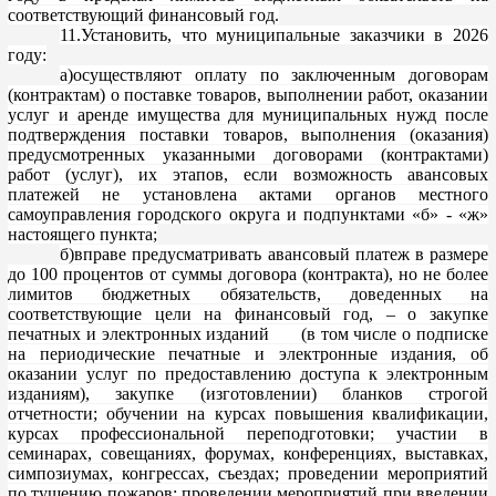
соответствующий финансовый год.
11.Установить, что муниципальные заказчики в 2026
году:
а)осуществляют
оплату по заключенным договорам
(контрактам) о поставке товаров, выполнении работ, оказании
услуг и аренде имущества для муниципальных нуж
д после
подтверждения поставки товаров, выполнения (оказания)
предусмотренных указанными договорами (контрактами)
работ (услуг), их этапов, если возможность авансовых
платежей не установлена актами органов местного
самоуправления городского округа и подпун
ктами «б» - «ж»
настоящего пункта;
б)вправе предусматривать авансовый платеж в размере
до 100 процентов от суммы договора (контракта), но не более
лимитов бюджетных обязательств, доведенных на
соответствующие цели на финансовый год, – о закупке
печатных и
электронных изданий (в том числе о подписке
на периодические печатные и электронные издания, об
оказании услуг по предоставлению доступа к электронным
изданиям), закупке (изготовлении) бланков строгой
отчетности; обучении на курсах повышения квалифик
ации,
курсах профессиональной переподготовки; участии в
семинарах, совещаниях, форумах, конференциях, выставках,
симпозиумах, конгрессах, съездах; проведении мероприятий
по тушению пожаров; проведении мероприятий при введении