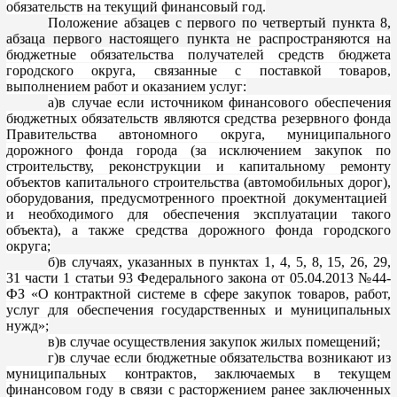
обязательств на текущий финансовый год.
Положение аб
зацев с первого
по четвертый пункта
8,
абзаца первого настоящего пункта
не распространяются на
бюджетные обязательства получателей средств бюджета
городского округа, связанные с поставкой товаров,
выполнением работ и оказанием услуг:
а)в
случае
если источником финансового обеспечения
бюджетных обязательств являются средства резервного фонда
Правительства автономного округа, муниципального
дорожного фонда города (за исключением закупок по
строительству, реконструкции и капитальному ремонту
объект
ов капитального строительства (автомобильных дорог),
оборудования, предусмотренного проектной документацией
и необходимого для обеспечения эксплуатации такого
объекта), а также средства дорожного фонда городского
округа;
б)в случаях, указанных в
пунктах 1, 4, 5, 8, 15, 26, 29,
31 части 1 статьи 93
Федерального закона от 05.04.2013 №44-
ФЗ «О контрактной системе в сфере закупок товаров, работ,
услуг для обеспечения государственных и мун
иципальных
нужд»;
в)в
случае осуществления закупок жилых помещений;
г)в случае если бюджетные обязательства возникают из
муниципальных контрактов, заключаемых в текущем
финансовом году в связи с расторжением ранее заключенных