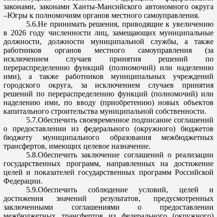
законами, законами Ханты-Мансийского автономного округа
–Югры к по
лномочиям органов местного самоуправления.
5.6.Не принимать решения, приводящие к увеличению
в 2026 году численности лиц, замещающих муниципальные
должности, должности муниципальной службы, а также
работников органов местного самоуправления (за
исключением
случаев принятия решений по
перераспределению функций (полномочий) или наделению
ими), а также работников муниципальных учреждений
городского округа, за исключением случаев принятия
решений по перераспределению функций (полномочий) или
наделению ими, по в
воду (приобретению) новых объектов
капитального строительства муниципальной собственности.
5.
7.Обеспечить
своевременное подписание соглашений
о предоставлении из федерального (окружного) бюджетов
бюджету муниципального образования межбюджетных
трансфертов,
имеющих целевое назначение.
5.
8.Обеспечить
заключение соглашений о реализации
государственных программ, направленных на достижение
целей и показателей государственных программ Российской
Федерации.
5.
9.Обеспечить
соблюдение условий, целей и
достижения з
начений результатов, предусмотренных
заключенными соглашениями о предоставлении
межбюджетных трансфертов из федерального (окружного)