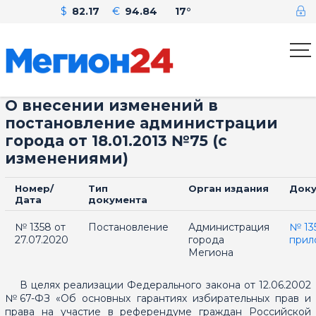
$
82.17
€
94.84
17°
О внесении изменений в
постановление администрации
города от 18.01.2013 №75 (с
изменениями)
Номер/
Тип
Орган издания
Доку
Дата
документа
№ 1358 от
Постановление
Администрация
№ 13
27.07.2020
города
прил
Мегиона
В целях реализации Федерального закона от 12.06.2002
№67-ФЗ «Об основных гарантиях избирательных прав и
права на участие в референдуме граждан Российской