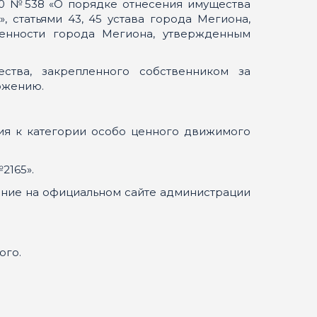
10 №538 «О порядке отнесения имущества
статьями 43, 45 устава города Мегиона,
енности города Мегиона, утвержденным
тва, закрепленного собственником за
ожению.
ия к категории особо ценного движимого
2165».
ение на официальном сайте администрации
ого.