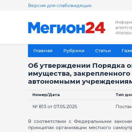
Версия для слабовидящих
Информ
агентст
«Мегион
Главная
Рубрики
Статьи
Газе
Об утверждении Порядка о
имущества, закрепленног
автономными учреждениям
Номер/Дата
Тип до
№ 813 от 07.05.2025
Поста
В соответствии c Федеральными законам
принципах организации местного самоупр