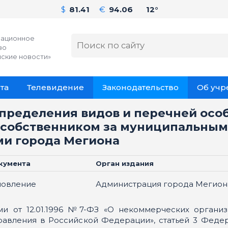
$
81.41
€
94.06
12°
ационное
во
ские новости»
та
Телевидение
Законодательство
Об уч
пределения видов и перечней осо
о собственником за муниципальны
и города Мегиона
кумента
Орган издания
новление
Администрация города Мегион
и от 12.01.1996 №7-ФЗ «О некоммерческих организа
авления в Российской Федерации», статьей 3 Федера