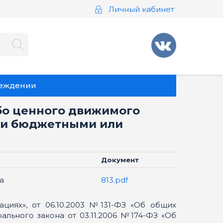
Личный кабинет
реждении
бо ценного движимого
ми бюджетными или
Документ
а
813.pdf
циях», от 06.10.2003 №131-ФЗ «Об общих
льного закона от 03.11.2006 №174-ФЗ «Об