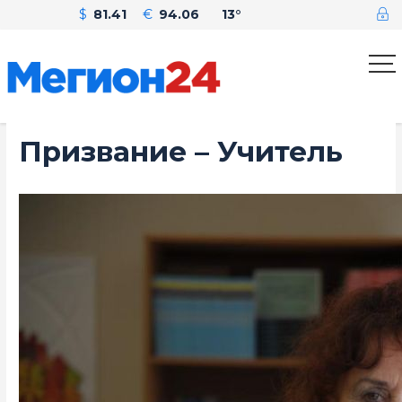
$
81.41
€
94.06
13°
Призвание – Учитель