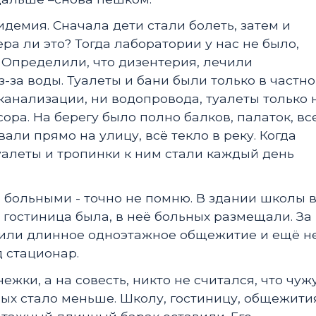
пидемия. Сначала дети стали болеть, затем и
ера ли это? Тогда лаборатории у нас не было,
 Определили, что дизентерия, лечили
-за воды. Туалеты и бани были только в частн
и канализации, ни водопровода, туалеты только 
сора. На берегу было полно балков, палаток, вс
ли прямо на улицу, всё текло в реку. Когда
алеты и тропинки к ним стали каждый день
больными - точно не помню. В здании школы 
 гостиница была, в неё больных размещали. За
или длинное одноэтажное общежитие и ещё н
д стационар.
ежки, а на совесть, никто не считался, что чуж
ных стало меньше. Школу, гостиницу, общежити