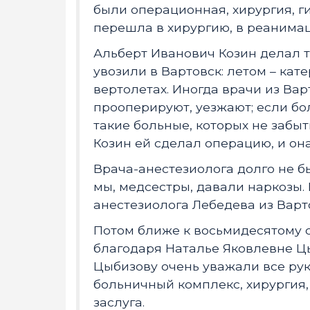
были операционная, хирургия, ги
перешла в хирургию, в реанимац
Альберт Иванович Козин делал 
увозили в Вартовск: летом – кат
вертолетах. Иногда врачи из Вар
прооперируют, уезжают; если бо
такие больные, которых не забы
Козин ей сделал операцию, и он
Врача-анестезиолога долго не 
мы, медсестры, давали наркозы.
анестезиолога Лебедева из Варт
Потом ближе к восьмидесятому 
благодаря Наталье Яковлевне Цы
Цыбизову очень уважали все рук
больничный комплекс, хирургия, 
заслуга.