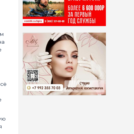
ом
на
е
всё
е
ую
я