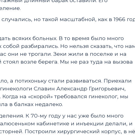
этажный длинный барак оставили. Его
еление.
лучались, но такой масштабной, как в 1966 год
ать всяких больных. В то время было много
 собой разбирались. Но нельзя сказать, что на
ас они не трогали. Зеки жили в поселке и на
 стоял возле берега. Мы не раз туда на вызова
ло, а потихоньку стали развиваться. Приехали
 гинекологи Славин Александр Григорьевич,
 Когда на «скорой» требовался гинеколог, мы
ла в балках недалеко.
еления. К 70-му году у нас уже было много
малюсеньком кабинетике и инъекции делали, и
сторней. Построили хирургический корпус, в н