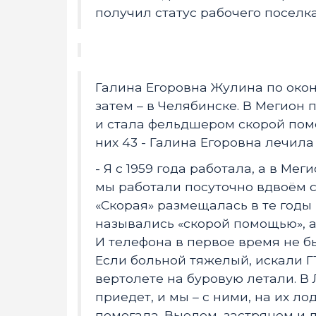
получил статус рабочего поселка
Галина Егоровна Жулина по око
затем – в Челябинске. В Мегион 
и стала фельдшером скорой помо
них 43 - Галина Егоровна лечила
- Я с 1959 года работала, а в Меги
мы работали посуточно вдвоём 
«Скорая» размещалась в те годы
назывались «скорой помощью», а
И телефона в первое время не бы
Если больной тяжелый, искали Г
вертолете на буровую летали. В 
приедет, и мы – с ними, на их л
помогала. Выедем, застрянем и 