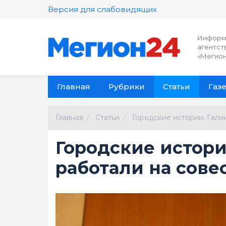
Версия для слабовидящих
Информ
агентст
«Мегион
Главная
Рубрики
Статьи
Газе
Главная
Статьи
Городские истории. Гали
Городские истори
работали на сове