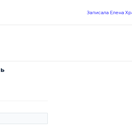
Записала Елена Х
сь