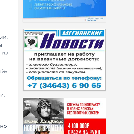
ии,
ы,
 из
ой»
и.
ьно