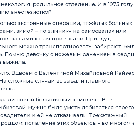
некология, родильное отделение. И в 1975 году
ию анестезисткой.
только экстренные операции, тяжёлых больных
ерами, зимой – по зимнику на самосвалах или
товска сами к нам приезжали. Приедут,
льного можно транспортировать, забирают. Бы
ть. Помню девочку с ножевым ранением в сердц
а выжила.
было. Вдвоем с Валентиной Михайловной Кайзе
 На сложные случаи вызывали главного
овска.
сдали новый больничный комплекс. Всё
бизовой. Нужно было уметь добиваться своего
оводители и ей не отказывали. Трехэтажный
роддом: появление этих объектов – во многом 