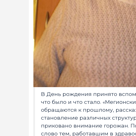
В День рождения принято вспоми
что было и что стало. «Мегионск
обращаются к прошлому, рассказ
становление различных структур.
приковано внимание горожан. По
слово тем, работавшим в здравоо