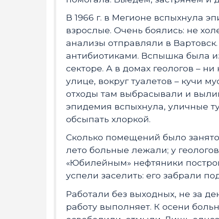
В 1966 г. в Мегионе вспыхнула э
взрослые. Очень боялись: не хол
анализы отправляли в Вартовск.
антибиотиками. Вспышка была из
секторе. А в домах геологов – н
улице, вокруг туалетов – кучи му
отходы там выбрасывали и вылива
эпидемия вспыхнула, уличные ту
обсыпать хлоркой.
Сколько помещений было занято 
лето больные лежали; у геологов
«Юбилейным» нефтяники постро
успели заселить: его забрали по
Работали без выходных, не за ден
работу выполняет. К осени боль