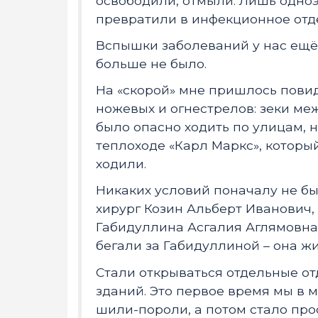
освободили, отмыли. Лишь одно
превратили в инфекционное отд
Вспышки заболеваний у нас ещё с
больше не было.
На «скорой» мне пришлось повид
ножевых и огнестрелов: зеки меж
было опасно ходить по улицам, н
теплоходе «Карл Маркс», который
ходили.
Никаких условий поначалу не бы
хирург Козин Альберт Иванович,
Габидуллина Асгалия Аглямовна.
бегали за Габидуллиной – она жи
Стали открываться отдельные отд
зданий. Это первое время мы в 
шили-пороли, а потом стало про