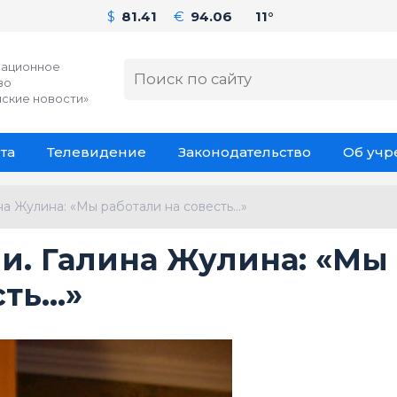
$
81.41
€
94.06
11°
ационное
во
ские новости»
та
Телевидение
Законодательство
Об уч
на Жулина: «Мы работали на совесть…»
и. Галина Жулина: «Мы
сть…»