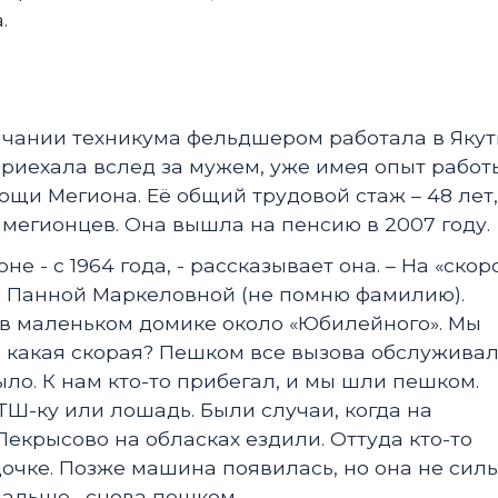
.
нчании техникума фельдшером работала в Якут
приехала вслед за мужем, уже имея опыт работ
щи Мегиона. Её общий трудовой стаж – 48 лет,
 мегионцев. Она вышла на пенсию в 2007 году.
оне - с 1964 года, - рассказывает она. – На «скор
с Панной Маркеловной (не помню фамилию).
 в маленьком домике около «Юбилейного». Мы
 какая скорая? Пешком все вызова обслуживал
ло. К нам кто-то прибегал, и мы шли пешком.
ТШ-ку или лошадь. Были случаи, когда на
Лекрысово на обласках ездили. Оттуда кто-то
одочке. Позже машина появилась, но она не сил
дальше –снова пешком.