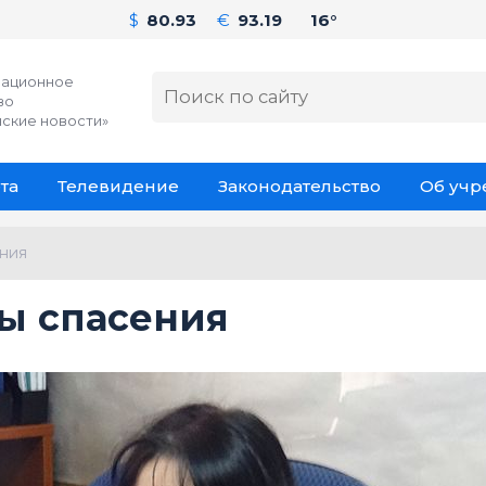
$
80.93
€
93.19
16°
ационное
во
ские новости»
та
Телевидение
Законодательство
Об уч
ния
ы спасения