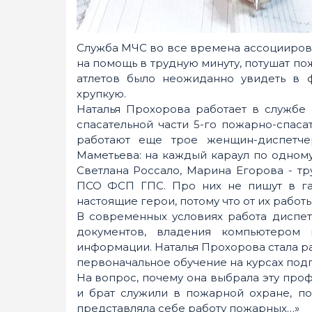
Служба МЧС во все времена ассоциирова
на помощь в трудную минуту, потушат по
атлетов было неожиданно увидеть в
хрупкую.
Наталья Прохорова работает в службе 
спасательной части 5-го пожарно-спас
работают еще трое женщин-диспетчер
Маметьева: на каждый караул по одному
Светлана Россало, Марина Егорова - тр
ПСО ФСП ГПС. Про них не пишут в га
настоящие герои, потому что от их работ
В современных условиях работа диспе
документов, владения компьютером
информации. Наталья Прохорова стала 
первоначальное обучение на курсах подг
На вопрос, почему она выбрала эту проф
и брат служили в пожарной охране, по
представляла себе работу пожарных…»