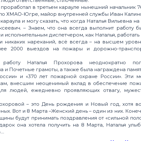
- люди ответственные, сплоченные.
 проработал в третьем карауле нынешний начальник 
по ХМАО-Югре, майор внутренней службы Иван Калинс
караула и могу сказать, что когда Наталья Вильевна на 
ксеевич. – Знаем, что она всегда выполнит работу б
и исполнительным диспетчером, как Наталья, работать
и никаких нареканий, всё всегда – на высшем уров
лее 2000 выездов на пожары и дорожно-транспо
 работу Наталья Прохорова неоднократно пол
а и Почетные грамоты, а также была награждена пам
оссии» и «370 лет пожарной охране России». Эти м
кам, внесшим неоценимый вклад в обеспечение пож
 для людей, ежедневно проявляющих отвагу, мужес
хоровой – это День рождения и Новый год, хотя в
ных. Вот и 8 Марта –Женский день – один из них. Конеч
нщины будут принимать поздравления от «сильной по
дарок она хотела получить на 8 Марта, Наталья улыб
»…