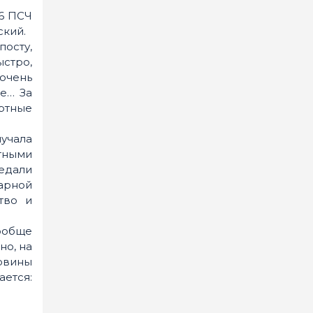
76 ПСЧ
кий.
посту,
ыстро,
 очень
не… За
ртные
учала
ятными
едали
арной
тво и
ообще
но, на
ловины
ается: