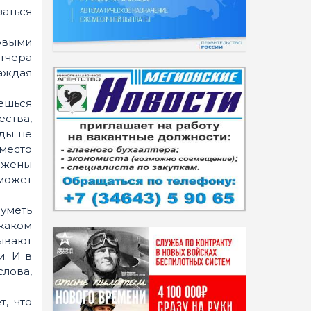
аться
рвыми
етчера
каждая
ешься
ества,
нды не
место
ожены
 может
уметь
 каком
ывают
. И в
лова,
, что