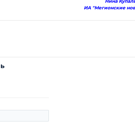
Нина Купал
ИА "Мегионские нов
сь