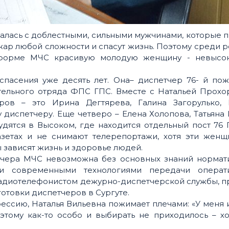
лась с доблестными, сильными мужчинами, которые 
жар любой сложности и спасут жизнь. Поэтому среди 
 форме МЧС красивую молодую женщину - невысо
спасения уже десять лет. Она– диспетчер 76- й пож
ательного отряда ФПС ГПС. Вместе с Натальей Прохо
ов – это Ирина Дегтярева, Галина Загорулько, 
 диспетчеру. Еще четверо – Елена Холопова, Татьяна
удятся в Высоком, где находится отдельный пост 76
зетах и не снимают телерепортажи, хотя эти женщ
ы зависят жизнь и здоровье людей.
тчера МЧС невозможна без основных знаний нормат
 и современными технологиями передачи операт
радиотелефонистом дежурно-диспетчерской службы, п
отовки диспетчеров в Сургуте.
ессию, Наталья Вильевна пожимает плечами: «У меня 
этому как-то особо и выбирать не приходилось – х