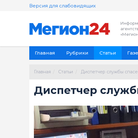
Версия для слабовидящих
Информ
агентст
«Мегион
Главная
Рубрики
Статьи
Газе
Главная
Статьи
Диспетчер службы спасе
Диспетчер служб