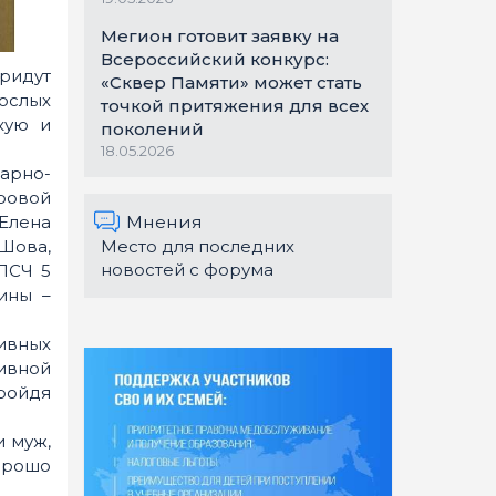
Мегион готовит заявку на
Всероссийский конкурс:
придут
«Сквер Памяти» может стать
рослых
точкой притяжения для всех
кую и
поколений
18.05.2026
арно-
ровой
Мнения
Елена
Место для последних
 Шова,
новостей с форума
 ПСЧ 5
ины –
ивных
ивной
ройдя
и муж,
орошо