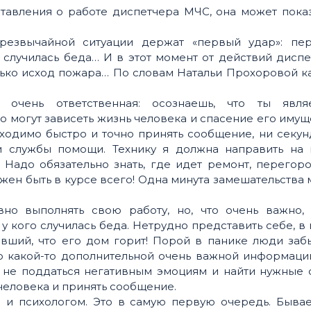
авления о работе диспетчера МЧС, она может показ
.
резвычайной ситуации держат «первый удар»: пе
 случилась беда… И в этот момент от действий дисп
только исход пожара… По словам Натальи Прохоровой 
 очень ответственная: осознаешь, что ты явля
о могут зависеть жизнь человека и спасение его имущ
бходимо быстро и точно принять сообщение, ни секу
и службы помощи. Технику я должна направить на 
 Надо обязательно знать, где идет ремонт, перегор
жен быть в курсе всего! Одна минута замешательства
но выполнять свою работу, но, что очень важно, 
у кого случилась беда. Нетрудно представить себе, в
ивший, что его дом горит! Порой в панике люди заб
о какой-то дополнительной очень важной информации
 не поддаться негативным эмоциям и найти нужные с
человека и принять сообщение.
 и психологом. Это в самую первую очередь. Бывает