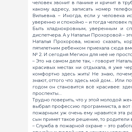
человек звонит в панике и кричит в труб
какому адресу, записать номер телефо
Вильевна. – Иногда, если у человека и
уверенно и спокойно – и тогда человек 
Быть хладнокровным, уверенным и сп
диспетчера. А у Натальи Прохоровой – эт
Наталья Прохорова, можно сказать, кор
пятилетним ребенком приехала сюда вме
№ 2. И сегодня Мегион для неё не просто
– Это на самом деле так, - говорит Натал
красивых местах ни отдыхала, я уже че
комфортно здесь жить! Не знаю, почему
знают, оттого что здесь мой дом… Или по
годом он становится всё красивее: зде
проспекты…
Трудно поверить, что у этой молодой же
выбрал профессию программиста, а вот мл
пожарным: уж очень ему нравится эта ра
сын примет такое решение, то родители в
– Служба в пожарной охране – это работа