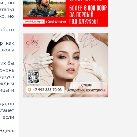
ит, по
талья
ко, но
юбого
ор как
 школу
ких бы
 очень
 друга
каждым
лицы и
да, он
станет
о если
 Здесь