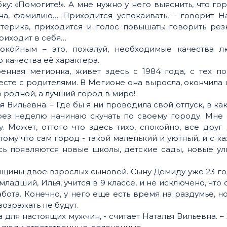
ку: «Помогите!». А мне нужно у него выяснить, что гор
на, фамилию… Приходится успокаивать, - говорит На
стерика, приходится и голос повышать: говорить рез
приходит в себя…
окойным – это, пожалуй, необходимые качества л
о качества её характера.
енная мегионка, живет здесь с 1984 года, с тех п
сте с родителями. В Мегионе она выросла, окончила
 родной, а лучший город в мире!
ья Вильевна. – Где бы я ни проводила свой отпуск, в ка
рез неделю начинаю скучать по своему городу. Мне
. Может, оттого что здесь тихо, спокойно, все друг
тому что сам город - такой маленький и уютный, и с 
сь появляются новые школы, детские сады, новые у
нщины двое взрослых сыновей. Сыну Демиду уже 23 го
адший, Илья, учится в 9 классе, и не исключено, что 
бота. Конечно, у него еще есть время на раздумье, н
озражать не будут.
 для настоящих мужчин, - считает Наталья Вильевна. –