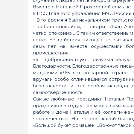
случайных людей нет, в каждом карауле 
Вместе с Натальей Прохоровой семь лет
5 ПСО Главного управления МЧС России 
– В то время я был начальником третьего 
– ребята спокойны, - говорит Иван Але
четко, спокойно… С таким ответственным 
легко. Её действия никогда не вызывал
семь лет мы вместе осуществили бо
происшествия.
За добросовестную результативную
Благодарности, Благодарственные письм
медалями «365 лет пожарной охране Р
вручали особо отличившимся сотрудни
безопасности, и это особая награда
самоотверженность.
Самые любимые праздники Натальи Про
праздников в году у неё много самых раз
работе и дома Наталья и её коллеги-же
человечества». На вопрос, какой бы по
«Большой букет ромашек …Во-о-от такой!